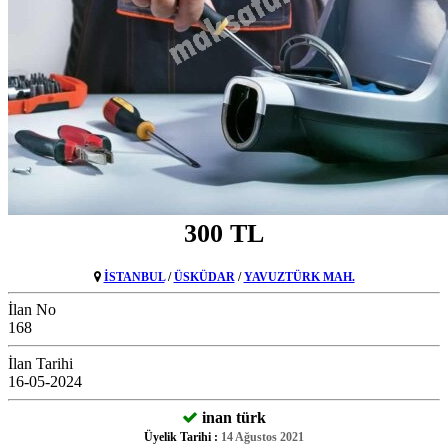
300 TL
İSTANBUL
/
ÜSKÜDAR
/
YAVUZTÜRK MAH.
İlan No
168
İlan Tarihi
16-05-2024
inan türk
Üyelik Tarihi :
14 Ağustos 2021