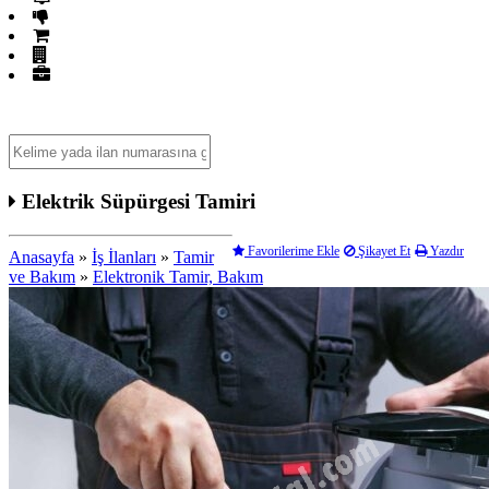
Fiyatı Düşenler
GET İlanlar
Firma Rehberi
Mağazalar
Elektrik Süpürgesi Tamiri
Favorilerime Ekle
Şikayet Et
Yazdır
Anasayfa
»
İş İlanları
»
Tamir
ve Bakım
»
Elektronik Tamir, Bakım