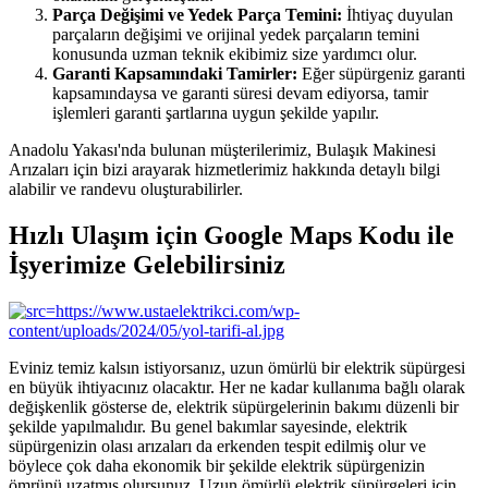
Parça Değişimi ve Yedek Parça Temini:
İhtiyaç duyulan
parçaların değişimi ve orijinal yedek parçaların temini
konusunda uzman teknik ekibimiz size yardımcı olur.
Garanti Kapsamındaki Tamirler:
Eğer süpürgeniz garanti
kapsamındaysa ve garanti süresi devam ediyorsa, tamir
işlemleri garanti şartlarına uygun şekilde yapılır.
Anadolu Yakası'nda bulunan müşterilerimiz, Bulaşık Makinesi
Arızaları için bizi arayarak hizmetlerimiz hakkında detaylı bilgi
alabilir ve randevu oluşturabilirler.
Hızlı Ulaşım için Google Maps Kodu ile
İşyerimize Gelebilirsiniz
Eviniz temiz kalsın istiyorsanız, uzun ömürlü bir elektrik süpürgesi
en büyük ihtiyacınız olacaktır. Her ne kadar kullanıma bağlı olarak
değişkenlik gösterse de, elektrik süpürgelerinin bakımı düzenli bir
şekilde yapılmalıdır. Bu genel bakımlar sayesinde, elektrik
süpürgenizin olası arızaları da erkenden tespit edilmiş olur ve
böylece çok daha ekonomik bir şekilde elektrik süpürgenizin
ömrünü uzatmış olursunuz. Uzun ömürlü elektrik süpürgeleri için