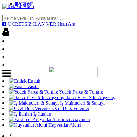
Giriş Yap
Üye Ol
ÜCRETSİZ İLAN VER
Hızlı Ara
Facebook İle Bağlan
Giriş yap
Üye Ol
Ücretsiz İlan Ver
Emlak
Vasıta
Yedek Parça & Tuning
İkinci El ve Sıfır Alışveriş
İş Makineleri & Sanayi
Özel Ders Verenler
İş İlanları
Yardımcı Arayanlar
Hayvanlar Alemi
Acil Acil İlanları