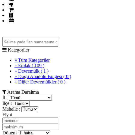
Fiyatı Düşenler
GET İlanlar
Firma Rehberi
Mağazalar
Kategoriler
» Tüm Kategoriler
» Emlak
( 109 )
» Devremülk
( 1 )
» Doğu Anadolu Bölgesi
( 0 )
» Diğer Devremülkler
( 0 )
Arama Daraltma
İl :
İlçe :
Mahalle :
Fiyat
Dönem