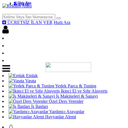
Giriş Yap
Üye Ol
ÜCRETSİZ İLAN VER
Hızlı Ara
Facebook İle Bağlan
Giriş yap
Üye Ol
Ücretsiz İlan Ver
Emlak
Vasıta
Yedek Parça & Tuning
İkinci El ve Sıfır Alışveriş
İş Makineleri & Sanayi
Özel Ders Verenler
İş İlanları
Yardımcı Arayanlar
Hayvanlar Alemi
Acil Acil İlanları