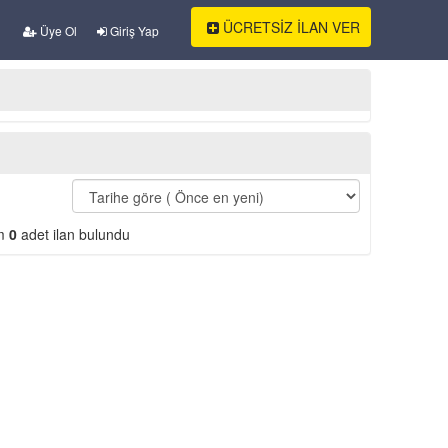
ÜCRETSİZ İLAN VER
Üye Ol
Giriş Yap
am
0
adet ilan bulundu