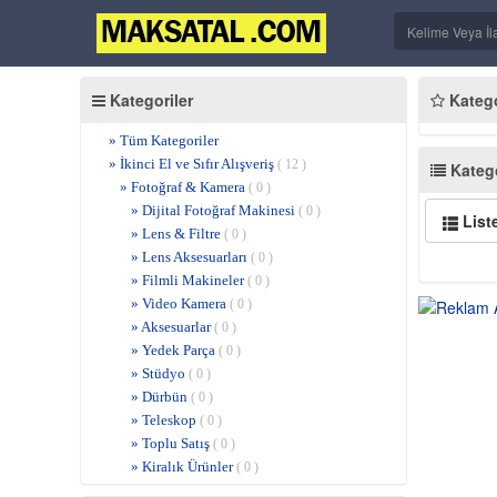
Kategoriler
Kategor
» Tüm Kategoriler
» İkinci El ve Sıfır Alışveriş
( 12 )
Katego
» Fotoğraf & Kamera
( 0 )
» Dijital Fotoğraf Makinesi
( 0 )
List
» Lens & Filtre
( 0 )
» Lens Aksesuarları
( 0 )
» Filmli Makineler
( 0 )
» Video Kamera
( 0 )
» Aksesuarlar
( 0 )
» Yedek Parça
( 0 )
» Stüdyo
( 0 )
» Dürbün
( 0 )
» Teleskop
( 0 )
» Toplu Satış
( 0 )
» Kiralık Ürünler
( 0 )