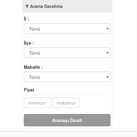
Arama Daraltma
İl :
İlçe :
Mahalle :
Fiyat
Aramayı Daralt