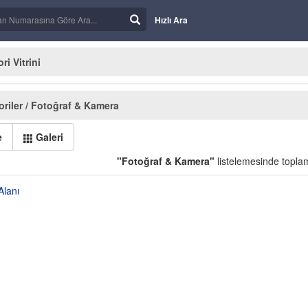
Hızlı Ara
i Vitrini
riler / Fotoğraf & Kamera
e
Galeri
"Fotoğraf & Kamera"
listelemesinde topl