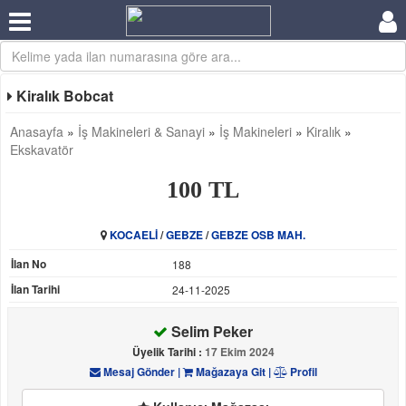
Kiralık Bobcat
Anasayfa
»
İş Makineleri & Sanayi
»
İş Makineleri
»
Kiralık
»
Ekskavatör
100 TL
KOCAELİ
/
GEBZE
/
GEBZE OSB MAH.
İlan No
188
İlan Tarihi
24-11-2025
Selim Peker
Üyelik Tarihi :
17 Ekim 2024
Mesaj Gönder
|
Mağazaya Git
|
Profil