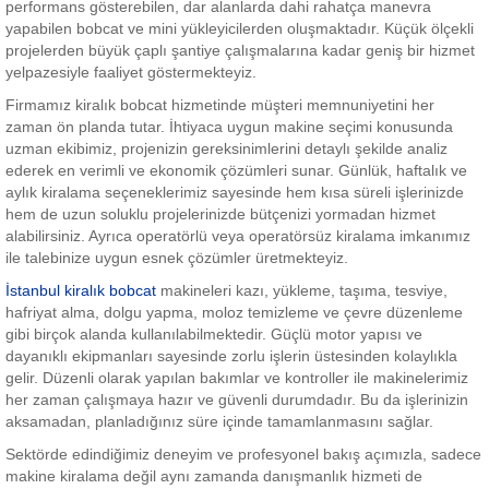
performans gösterebilen, dar alanlarda dahi rahatça manevra
yapabilen bobcat ve mini yükleyicilerden oluşmaktadır. Küçük ölçekli
projelerden büyük çaplı şantiye çalışmalarına kadar geniş bir hizmet
yelpazesiyle faaliyet göstermekteyiz.
Firmamız kiralık bobcat hizmetinde müşteri memnuniyetini her
zaman ön planda tutar. İhtiyaca uygun makine seçimi konusunda
uzman ekibimiz, projenizin gereksinimlerini detaylı şekilde analiz
ederek en verimli ve ekonomik çözümleri sunar. Günlük, haftalık ve
aylık kiralama seçeneklerimiz sayesinde hem kısa süreli işlerinizde
hem de uzun soluklu projelerinizde bütçenizi yormadan hizmet
alabilirsiniz. Ayrıca operatörlü veya operatörsüz kiralama imkanımız
ile talebinize uygun esnek çözümler üretmekteyiz.
İstanbul kiralık bobcat
makineleri kazı, yükleme, taşıma, tesviye,
hafriyat alma, dolgu yapma, moloz temizleme ve çevre düzenleme
gibi birçok alanda kullanılabilmektedir. Güçlü motor yapısı ve
dayanıklı ekipmanları sayesinde zorlu işlerin üstesinden kolaylıkla
gelir. Düzenli olarak yapılan bakımlar ve kontroller ile makinelerimiz
her zaman çalışmaya hazır ve güvenli durumdadır. Bu da işlerinizin
aksamadan, planladığınız süre içinde tamamlanmasını sağlar.
Sektörde edindiğimiz deneyim ve profesyonel bakış açımızla, sadece
makine kiralama değil aynı zamanda danışmanlık hizmeti de